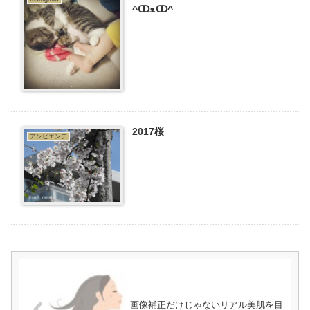
^ↀᴥↀ^
2017桜
アンビエンテ
画像補正だけじゃないリアル美肌を目