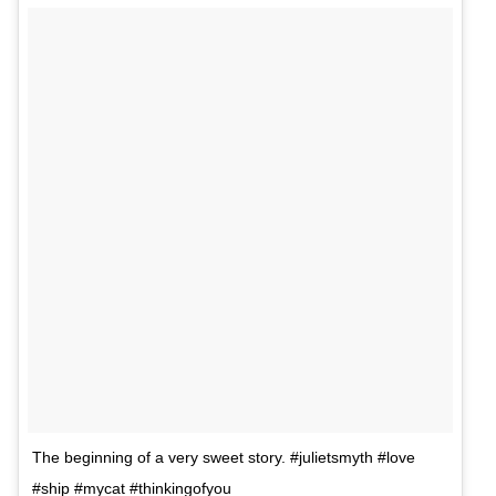
The beginning of a very sweet story. #julietsmyth #love
#ship #mycat #thinkingofyou