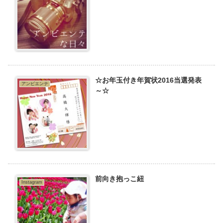
☆お年玉付き年賀状2016当選発表
アンビエンテ
～☆
前向き抱っこ紐
Instagram