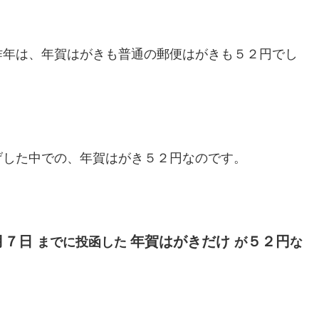
昨年は、年賀はがきも普通の郵便はがきも５２円でし
げした中での、年賀はがき５２円なのです。
月７日
年賀はがきだけ
５２円
までに投函した
が
な