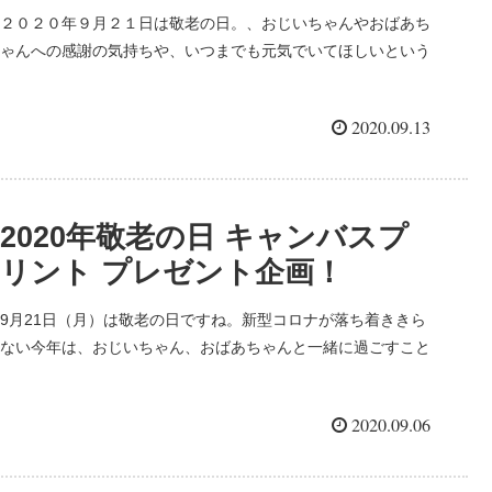
２０２０年９月２１日は敬老の日。、おじいちゃんやおばあち
ゃんへの感謝の気持ちや、いつまでも元気でいてほしいという
気持ちは伝えたいですよね。本日は9月13日。敬老の日は1週間
後。でも！！今のタイミングでも間に合うアンビエンテのフォ
2020.09.13
トギフトをまとめてご紹介します！
2020年敬老の日 キャンバスプ
リント プレゼント企画！
9月21日（月）は敬老の日ですね。新型コロナが落ち着ききら
ない今年は、おじいちゃん、おばあちゃんと一緒に過ごすこと
もなかなかできない方も多いかも・・・ということで、家族の
お写真をキャンバスプリントに仕上げてプレゼントされてはい
2020.09.06
かがでしょう...