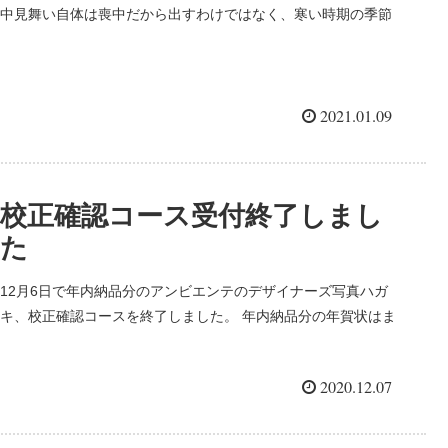
中見舞い自体は喪中だから出すわけではなく、寒い時期の季節
のごあいさつです。暑中見舞の冬バージョンですね。・喪中で
年賀状が出せなかった方・さまざまな事情で年賀状が出せなか
ったけど年に一度ごあいさつしたいにおすすめです。
2021.01.09
校正確認コース受付終了しまし
た
12月6日で年内納品分のアンビエンテのデザイナーズ写真ハガ
キ、校正確認コースを終了しました。 年内納品分の年賀状はま
だまだ受付中ですが、 ここからはスタンダー...
2020.12.07