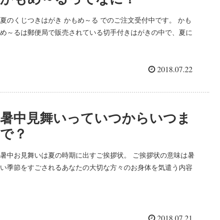
夏のくじつきはがき かもめ～る でのご注文受付中です。 かも
め～るは郵便局で販売されている切手付きはがきの中で、夏に
のみ販売されるくじつきはがきです。 Q：かもめ～る は何に
使えるの？ 暑中見舞いはがき、残暑見舞いはがき...
2018.07.22
暑中見舞いっていつからいつま
で？
暑中お見舞いは夏の時期に出すご挨拶状。 ご挨拶状の意味は暑
い季節をすごされるあなたの大切な方々のお身体を気遣う内容
ですが、近況報告などを入れても素敵なご挨拶状になります。
引っ越し、転勤、結婚、出産など、お伝えしていないご報告ご
とがありまし...
2018.07.21