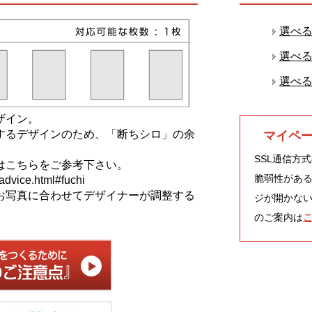
選べ
選べ
選べ
ザイン。
するデザインのため、「断ちシロ」の余
マイペ
SSL通信方式
はこちらをご参考下さい。
脆弱性があ
advice.html#fuchi
お写真に合わせてデザイナーが調整する
ジが開かない
のご案内は