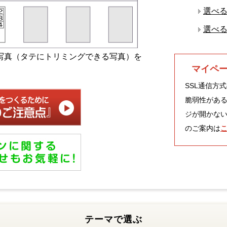
選べ
選べ
写真（タテにトリミングできる写真）を
マイペ
SSL通信方式
脆弱性があ
ジが開かない
のご案内は
テーマで選ぶ