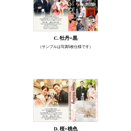
C. 牡丹×黒
（サンプルは写真5枚仕様です）
D. 桜×桃色