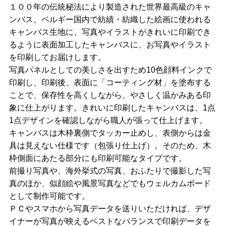
１００年の伝統秘法により製造された世界最高級のキャ
ンバス。ベルギー国内で紡績・紡織した絵画に使われる
キャンバス生地に、写真やイラストがきれいに印刷でき
るように表面加工したキャンバスに、お写真やイラスト
を印刷してお届けします。
写真パネルとしての美しさを出すため10色顔料インクで
印刷し、印刷後、表面に「コーティング材」を塗布する
ことで、保存性を高くしながら、やさしく温かみある印
象に仕上がります。きれいに印刷したキャンバスは、1点
1点デザインを確認しながら職人が張って仕上げます。
キャンバスは木枠裏側でタッカー止めし、表側からは金
具は見えない仕様です（包張り仕上げ）。そのため、木
枠側面にあたる部分にも印刷可能なタイプです。
前撮り写真や、海外挙式の写真、おふたりで撮影した写
真のほか、似顔絵や風景写真などでもウェルカムボード
として制作可能です。
ＰＣやスマホから写真データを送りいただければ、デザ
イナーが写真が映えるベストなバランスで印刷データを