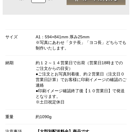
サイズ
A1：594×841mm 厚み25mm
※写真にあわせ「タテ長」「ヨコ長」どちらでも
制作いたします。
納期
約１２～１４営業日で出荷（営業日18時までの
ご注文からの目安）
●ご注文とお写真到着後、約２営業日（注文日０
営業日計算）でお客様に印刷イメージの確認のご
連絡
●印刷イメージ確認終了後【１０営業日】で発送
となります。
※土日祝定休日
重量
約1090g
注意事項
【大型別配送料金】商品です。