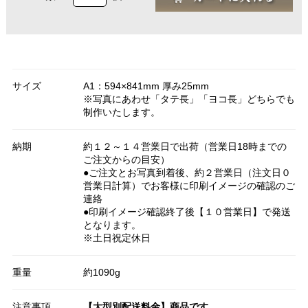
サイズ
A1：594×841mm 厚み25mm
※写真にあわせ「タテ長」「ヨコ長」どちらでも
制作いたします。
納期
約１２～１４営業日で出荷（営業日18時までの
ご注文からの目安）
●ご注文とお写真到着後、約２営業日（注文日０
営業日計算）でお客様に印刷イメージの確認のご
連絡
●印刷イメージ確認終了後【１０営業日】で発送
となります。
※土日祝定休日
重量
約1090g
注意事項
【大型別配送料金】商品です。