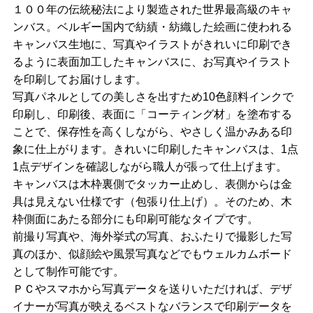
１００年の伝統秘法により製造された世界最高級のキャ
ンバス。ベルギー国内で紡績・紡織した絵画に使われる
キャンバス生地に、写真やイラストがきれいに印刷でき
るように表面加工したキャンバスに、お写真やイラスト
を印刷してお届けします。
写真パネルとしての美しさを出すため10色顔料インクで
印刷し、印刷後、表面に「コーティング材」を塗布する
ことで、保存性を高くしながら、やさしく温かみある印
象に仕上がります。きれいに印刷したキャンバスは、1点
1点デザインを確認しながら職人が張って仕上げます。
キャンバスは木枠裏側でタッカー止めし、表側からは金
具は見えない仕様です（包張り仕上げ）。そのため、木
枠側面にあたる部分にも印刷可能なタイプです。
前撮り写真や、海外挙式の写真、おふたりで撮影した写
真のほか、似顔絵や風景写真などでもウェルカムボード
として制作可能です。
ＰＣやスマホから写真データを送りいただければ、デザ
イナーが写真が映えるベストなバランスで印刷データを