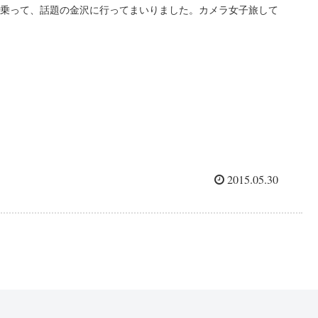
乗って、話題の金沢に行ってまいりました。カメラ女子旅して
きましたので、金沢の素敵なところ、お伝えしたいと思いま
す。 まずは北陸新幹線～～ アイボリーホワイトの...
2015.05.30