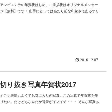
アンビエンテの年賀状はじめ、ご挨拶状はオリジナルメッセー
ジ【無料】です！ 山手にとっては当たり前な印象さえあるオリ
ジナルメッセージ無料。 お客様にご質問をうけている際に「オ
リジナルメッセージ無料なんですか！」といわれてこちらがび
っくりす...
2016.12.07
切り抜き写真年賀状2017
すごく表情もよくてお気に入りの写真。この写真で年賀状を作
りたい。だけどもなんだか背景がイマイチ・・・ そんな写真あ
りますよね？ 年賀状は毎年のものだから、他の人が作ってない