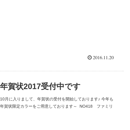
ようなかっこいい年賀状が作りたい！ うんうん、そうですよ
ね...
2016.11.20
年賀状2017受付中です
10月に入りまして、年賀状の受付を開始しております♪ 今年も
年賀状限定カラーをご用意しております～ NO418 ファミリ
ー写真年賀状 門松と干支のトリのイラストがキュート♪
NO416 ファミリー写真年賀状 コロ...