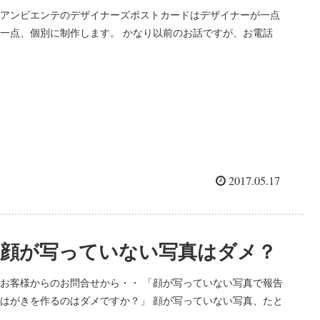
アンビエンテのデザイナーズポストカードはデザイナーが一点
一点、個別に制作します。 かなり以前のお話ですが、お電話
で、「テンプレートに写真をはめる”だけ”ですよね。」って言
われたことがあります(´･ω･`) えぇ・・リアルに言われまし
た・・...
2017.05.17
顔が写っていない写真はダメ？
お客様からのお問合せから・・ 「顔が写っていない写真で報告
はがきを作るのはダメですか？」 顔が写っていない写真、たと
えばこういうお写真ですよね。 小物の写真や、結婚式だけど後