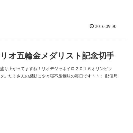
2016.09.30
リオ五輪金メダリスト記念切手
盛り上がってますね！リオデジャネイロ２０１６オリンピッ
ク。たくさんの感動に少々寝不足気味の毎日です＾＾； 郵便局
では、日本代表選手の金メダル獲得を記念して、「金メダリス
ト公式フレーム切手」を販売しています。金メダルを獲得した
順番に販売...