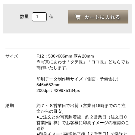
数量
個
サイズ
F12：500×606mm 厚み20mm
※写真にあわせ「タテ長」「ヨコ長」どちらでも
制作いたします。
印刷データ制作時サイズ（側面・予備含む）
546×652mm
200dpi：4299×5134px
納期
約７～８営業日で出荷（営業日18時までのご注
文からの目安）
●ご注文とお写真到着後、約２営業日（注文日０
営業日計算）でお客様に印刷イメージの確認のご
連絡
●印刷イメージ確認終了後【７営業日】で発送と