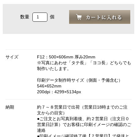
数量
個
サイズ
F12：500×606mm 厚み20mm
※写真にあわせ「タテ長」「ヨコ長」どちらでも
制作いたします。
印刷データ制作時サイズ（側面・予備含む）
546×652mm
200dpi：4299×5134px
納期
約７～８営業日で出荷（営業日18時までのご注
文からの目安）
●ご注文とお写真到着後、約２営業日（注文日０
営業日計算）でお客様に印刷イメージの確認のご
連絡
●印刷イメージ確認終了後【７営業日】で発送と