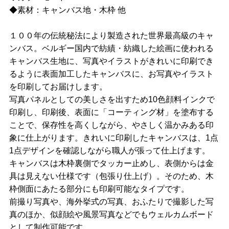
◆素材：キャンバス地・木枠 他
１００年の伝統秘法により製造された世界最高級のキャ
ンバス。ベルギー国内で紡績・紡織した絵画に使われる
キャンバス生地に、写真やイラストがきれいに印刷でき
るように表面加工したキャンバスに、お写真やイラスト
を印刷してお届けします。
写真パネルとしての美しさを出すため10色顔料インクで
印刷し、印刷後、表面に「コーティング材」を塗布する
ことで、保存性を高くしながら、やさしく温かみある印
象に仕上がります。きれいに印刷したキャンバスは、1点
1点デザインを確認しながら職人が張って仕上げます。
キャンバスは木枠裏側でタッカー止めし、表側からは金
具は見えない仕様です（包張り仕上げ）。そのため、木
枠側面にあたる部分にも印刷可能なタイプです。
前撮り写真や、海外挙式の写真、おふたりで撮影した写
真のほか、似顔絵や風景写真などでもウェルカムボード
として制作可能です。