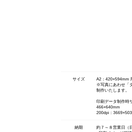
サイズ
A2：420×594mm
※写真にあわせ「
制作いたします。
印刷データ制作時
466×640mm
200dpi：3669×503
納期
約７～８営業日（