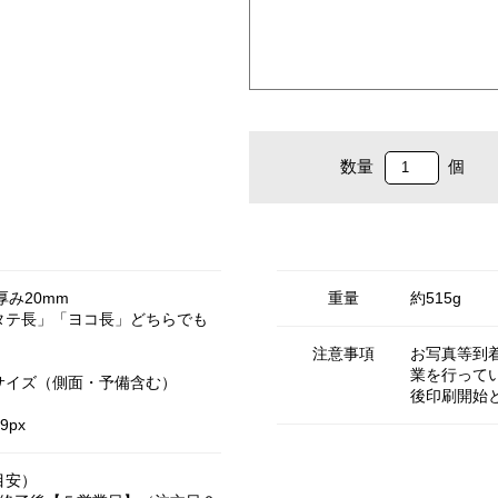
数量
個
 厚み20mm
重量
約515g
タテ長」「ヨコ長」どちらでも
注意事項
お写真等到
業を行って
サイズ（側面・予備含む）
後印刷開始
9px
目安）