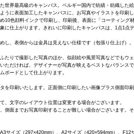
た世界最高級のキャンバス。ベルギー国内で紡績・紡織した絵
ように表面加工したキャンバスに、お写真やイラストを印刷し
め10色顔料インクで印刷し、印刷後、表面に「コーティング
象に仕上がります。きれいに印刷したキャンバスは、1点1点
めし、表側からは金具は見えない仕様です（包張り仕上げ）。
ふたりで撮影した写真のほか、似顔絵や風景写真などでもウェ
いただければ、デザイナーが写真が映えるベストなバランスで
ムボードとして仕上がります。
タを印刷いたします。正面側に印刷したい画像プラス側面印刷
て、文字のレイアウト位置は変更する場合がございます。
、側面までお写真印刷することが難しい場合がございます。そ
イズ（297×420mm）、A2サイズ（420×594mm）、F12