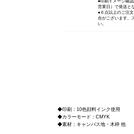
●印刷イメージ確
営業日）で発送と
●６点以上のご注
合がございます。
い。
◆印刷：10色顔料インク使用
◆カラーモード：CMYK
◆素材：キャンバス地・木枠 他