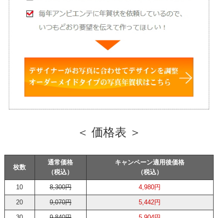
＜ 価格表 ＞
通常価格
キャンペーン適用後価格
枚数
（税込）
（税込）
10
8,300円
4,980円
20
9,070円
5,442円
30
9,840円
5,904円