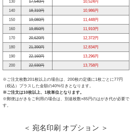
130
17,540円
10,524円
140
18,310円
10,986円
150
19,080円
11,448円
160
19,850円
11,910円
170
20,620円
12,372円
180
21,390円
12,834円
190
22,160円
13,296円
200
22,930円
13,758円
※ご注文枚数201枚以上の場合は、200枚の定価に1枚ごとに77円
（税込）プラスした金額の40%引きとなります。
※ご注文は10枚以上、1枚単位となります。
※郵便はがきをご利用の場合は、別途枚数×85円のはがき代が必要で
す。
＜ 宛名印刷 オプション ＞