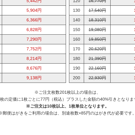
5,442円
120
16,770円
5,904円
130
17,540円
6,366円
140
18,310円
6,828円
150
19,080円
7,290円
160
19,850円
7,752円
170
20,620円
8,214円
180
21,390円
8,676円
190
22,160円
9,138円
200
22,930円
※ご注文枚数201枚以上の場合は、
00枚の定価に1枚ごとに77円（税込）プラスした金額の40%引きとなりま
※ご注文は10枚以上、1枚単位となります。
※郵便はがきをご利用の場合は、別途枚数×85円のはがき代が必要です