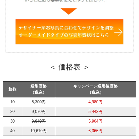
＜ 価格表 ＞
通常価格
キャンペーン適用後価格
枚数
（税込）
（税込）
10
8,300円
4,980円
20
9,070円
5,442円
30
9,840円
5,904円
40
10,610円
6,366円