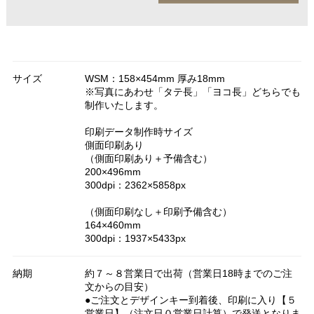
サイズ
WSM：158×454mm 厚み18mm
※写真にあわせ「タテ長」「ヨコ長」どちらでも
制作いたします。
印刷データ制作時サイズ
側面印刷あり
（側面印刷あり＋予備含む）
200×496mm
300dpi：2362×5858px
（側面印刷なし＋印刷予備含む）
164×460mm
300dpi：1937×5433px
納期
約７～８営業日で出荷（営業日18時までのご注
文からの目安）
●ご注文とデザインキー到着後、印刷に入り【５
営業日】（注文日０営業日計算）で発送となりま