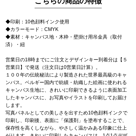
こちらの商品の特徴
◆印刷：10色顔料インク使用
◆カラーモード：CMYK
◆素材：キャンバス地・木枠・壁掛け用吊金具（取付
済）・紐
営業日の18時までにご注文とデザインキー到着分は【５
営業日】で発送（注文日は0営業日計算）。
１００年の伝統秘法により製造された世界最高級のキャ
ンバス。ベルギー国内で紡績・紡織した絵画に使われる
キャンバス生地に、きれいに印刷できるように表面加工
したキャンバスに、お写真やイラストを印刷してお届け
します。
写真パネルとしての美しさを出すため10色顔料インクで
印刷し、印刷後、表面に「保護剤」を塗布することで、
保存性を高くしながら、やさしく温かみある印象に仕上
がります。きれいに印刷したキャンバスは、1点1点デザ