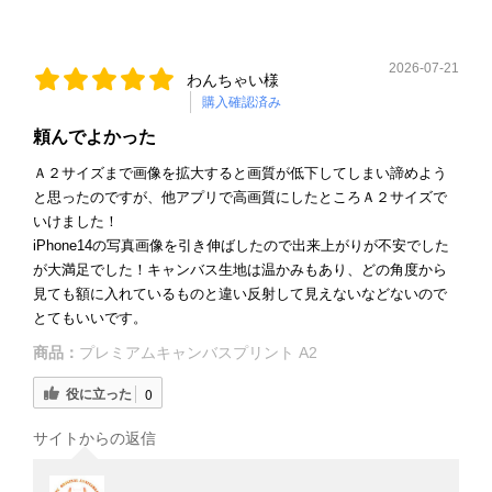
2026-07-21
わんちゃい様
購入確認済み
頼んでよかった
Ａ２サイズまで画像を拡大すると画質が低下してしまい諦めよう
と思ったのですが、他アプリで高画質にしたところＡ２サイズで
いけました！
iPhone14の写真画像を引き伸ばしたので出来上がりが不安でした
が大満足でした！キャンバス生地は温かみもあり、どの角度から
見ても額に入れているものと違い反射して見えないなどないので
とてもいいです。
商品：
プレミアムキャンバスプリント A2
役に立った
0
サイトからの返信