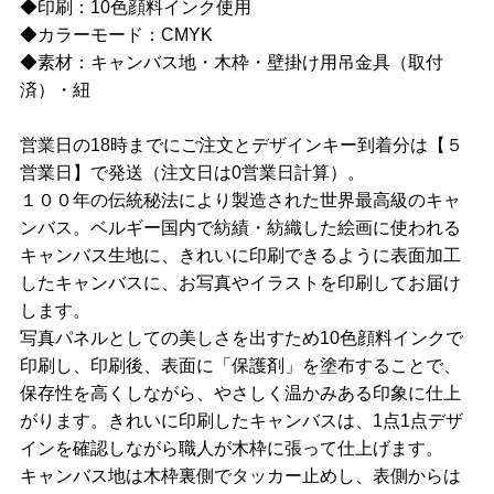
◆印刷：10色顔料インク使用
◆カラーモード：CMYK
◆素材：キャンバス地・木枠・壁掛け用吊金具（取付
済）・紐
営業日の18時までにご注文とデザインキー到着分は【５
営業日】で発送（注文日は0営業日計算）。
１００年の伝統秘法により製造された世界最高級のキャ
ンバス。ベルギー国内で紡績・紡織した絵画に使われる
キャンバス生地に、きれいに印刷できるように表面加工
したキャンバスに、お写真やイラストを印刷してお届け
します。
写真パネルとしての美しさを出すため10色顔料インクで
印刷し、印刷後、表面に「保護剤」を塗布することで、
保存性を高くしながら、やさしく温かみある印象に仕上
がります。きれいに印刷したキャンバスは、1点1点デザ
インを確認しながら職人が木枠に張って仕上げます。
キャンバス地は木枠裏側でタッカー止めし、表側からは