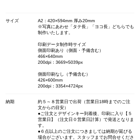
サイズ
A2：420×594mm 厚み20mm
※写真にあわせ「タテ長」「ヨコ長」どちらでも
制作いたします。
印刷データ制作時サイズ
側面印刷あり（側面・予備含む）
466×640mm
200dpi：3669×5039px
側面印刷なし（予備含む）
426×600mm
200dpi：3354×4724px
納期
約５～８営業日で出荷（営業日18時までのご注
文からの目安）
●ご注文とデザインキー到着後、印刷に入り【５
営業日】（注文日０営業日計算）で発送となりま
す。
●６点以上のご注文につきましては納期が延びる
場合がございます。スタッフまでお問合せくださ