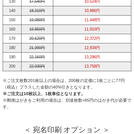
130
17,540円
10,524円
140
18,310円
10,986円
150
19,080円
11,448円
160
19,850円
11,910円
170
20,620円
12,372円
180
21,390円
12,834円
190
22,160円
13,296円
200
22,930円
13,758円
※ご注文枚数201枚以上の場合は、200枚の定価に1枚ごとに77円
（税込）プラスした金額の40%引きとなります。
※ご注文は10枚以上、1枚単位となります。
※郵便はがきをご利用の場合は、別途枚数×85円のはがき代が必要で
す。
＜ 宛名印刷 オプション ＞