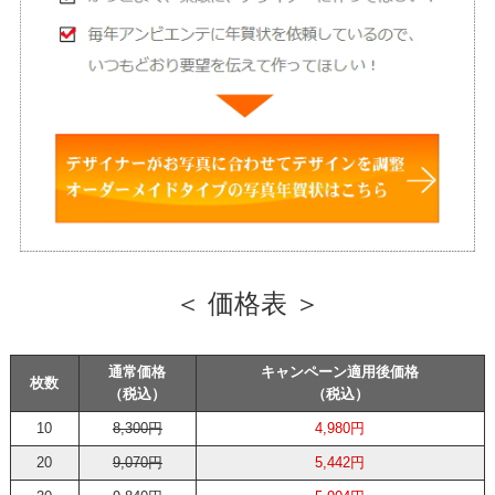
＜ 価格表 ＞
通常価格
キャンペーン適用後価格
枚数
（税込）
（税込）
10
8,300円
4,980円
20
9,070円
5,442円