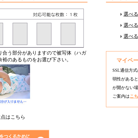
選べ
選べ
選べ
り合う部分がありますので被写体（ハガ
余裕のあるものをお選び下さい。
マイペ
SSL通信方式
弱性がある
が開かない場
ご案内は
こ
意点はこちら