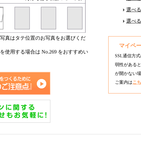
選べ
選べ
お写真はタテ位置のお写真をお選びくだ
マイペ
使用する場合は No.269 をおすすめい
SSL通信方式
弱性がある
が開かない場
ご案内は
こ